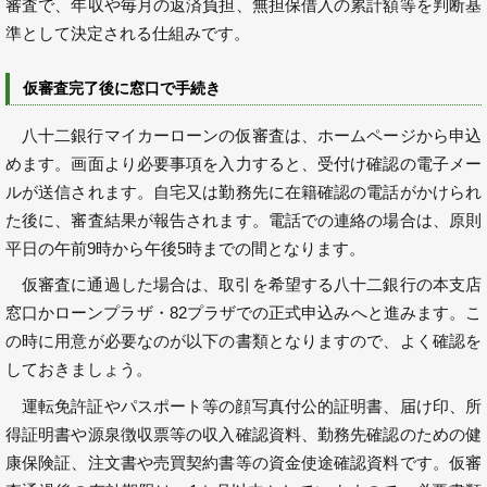
審査で、年収や毎月の返済負担、無担保借入の累計額等を判断基
準として決定される仕組みです。
仮審査完了後に窓口で手続き
八十二銀行マイカーローンの仮審査は、ホームページから申込
めます。画面より必要事項を入力すると、受付け確認の電子メー
ルが送信されます。自宅又は勤務先に在籍確認の電話がかけられ
た後に、審査結果が報告されます。電話での連絡の場合は、原則
平日の午前9時から午後5時までの間となります。
仮審査に通過した場合は、取引を希望する八十二銀行の本支店
窓口かローンプラザ・82プラザでの正式申込みへと進みます。こ
の時に用意が必要なのが以下の書類となりますので、よく確認を
しておきましょう。
運転免許証やパスポート等の顔写真付公的証明書、届け印、所
得証明書や源泉徴収票等の収入確認資料、勤務先確認のための健
康保険証、注文書や売買契約書等の資金使途確認資料です。仮審